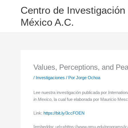
Ir
Centro de Investigación
al
contenido
México A.C.
Values, Perceptions, and Pea
/
Investigaciones
/ Por
Jorge Ochoa
Lee nuestra investigación publicada por
Internatio
in Mexico
, la cual fue elaborada por Mauricio Mes
Link:
https://bit.ly/3ccFOEN
[embeddoc url=»https://www.gmu.edu/programs/ic