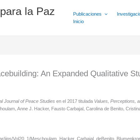
 para la Paz
Publicaciones
Investigaci
Inicio
cebuilding: An Expanded Qualitative St
nal Journal of Peace Studies
en el 2017 titulada
Values, Perceptions, 
choulam, Anne J. Hacker, Fausto Carbajal, Carolina de Benito, Cristin
ar/ijps/Vol20_1/Meschoulam_Hacker_Carbajal_deBenito_Blumenkron