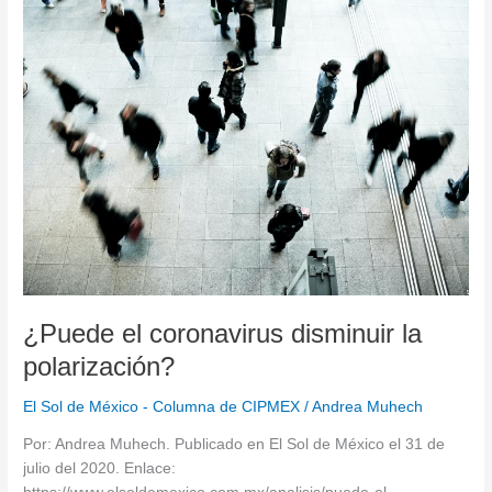
¿Puede
el
coronavirus
disminuir
la
polarización?
¿Puede el coronavirus disminuir la
polarización?
El Sol de México - Columna de CIPMEX
/
Andrea Muhech
Por: Andrea Muhech. Publicado en El Sol de México el 31 de
julio del 2020. Enlace: