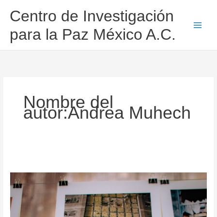
Ir
Centro de Investigación
al
contenido
para la Paz México A.C.
Nombre del
autor:Andrea Muhech
La
pandemia
no
le