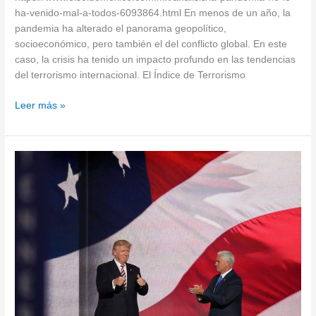
ha-venido-mal-a-todos-6093864.html En menos de un año, la
pandemia ha alterado el panorama geopolítico,
socioeconómico, pero también el del conflicto global. En este
caso, la crisis ha tenido un impacto profundo en las tendencias
del terrorismo internacional. El Índice de Terrorismo
Leer más »
Demasiado
importante
para
“esperar”