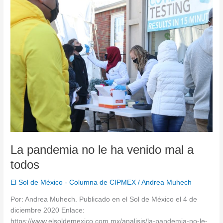
La
pandemia
no
le
ha
venido
mal
a
todos
La pandemia no le ha venido mal a
todos
El Sol de México - Columna de CIPMEX
/
Andrea Muhech
Por: Andrea Muhech. Publicado en el Sol de México el 4 de
diciembre 2020 Enlace:
https://www.elsoldemexico.com.mx/analisis/la-pandemia-no-le-