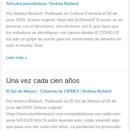
Artículos periodísticos
/
Andrea Muhech
Por Andrea Muhech. Publicado en Cultura Colectiva el 29 de
junio 2020. Enlace original: https://bit.ly/2Aes4vP El punto no es
terminar con el terrorismo, sino terminar con lo que hace que
los individuos se identifiquen con ciertos ideales El COVID-19
ha sido un golpe de suerte para los extremistas de derecha en
todo el mundo. Esto
Leer más »
Una
Una vez cada cien años
vez
El Sol de México - Columna de CIPMEX
/
Andrea Muhech
cada
cien
Por Andrea Muhech. Publicado en El Sol de México el 26 de
años
junio del 2020. Enlace original:
https://www.elsoldemexico.com.mx/analisis/una-vez-cada-cien-
anos-5414133.html Si estás leyendo esto, estás viviendo algo
que pasa una vez cada cien años. La pandemia ha provocado