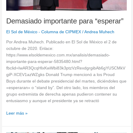
Demasiado importante para “esperar”
El Sol de México - Columna de CIPMEX
/
Andrea Muhech
Por Andrea Muhech. Publicado en El Sol de México el 2 de
octubre de 2020. Enlace:
https://www.elsoldemexico.com.mx/analisis/demasiado-
importante-para-esperar-5835480.html?
fbclid=IwAR3QcqHlxKwWbi83k3ptzVzRexdgrgibAb6gYUSCMkV
giP-XCEV1azWZgks Donald Trump mencionó a los Proud
Boys durante el debate presidencial del martes, diciéndoles que
«esperaran» o “stand by”. Del otro lado, los miembros del
grupo extremista de derecha apenas pudieron contener su
entusiasmo y aunque el presidente ya se retractó
Leer más »