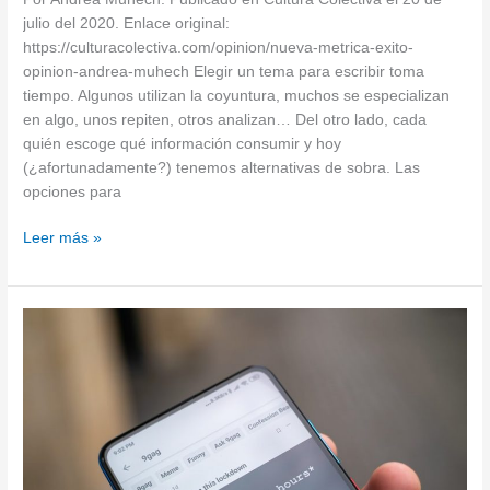
éxito
julio del 2020. Enlace original:
https://culturacolectiva.com/opinion/nueva-metrica-exito-
opinion-andrea-muhech Elegir un tema para escribir toma
tiempo. Algunos utilizan la coyuntura, muchos se especializan
en algo, unos repiten, otros analizan… Del otro lado, cada
quién escoge qué información consumir y hoy
(¿afortunadamente?) tenemos alternativas de sobra. Las
opciones para
Leer más »
El
meme
que
se
convirtió
en
movimiento
terrorista