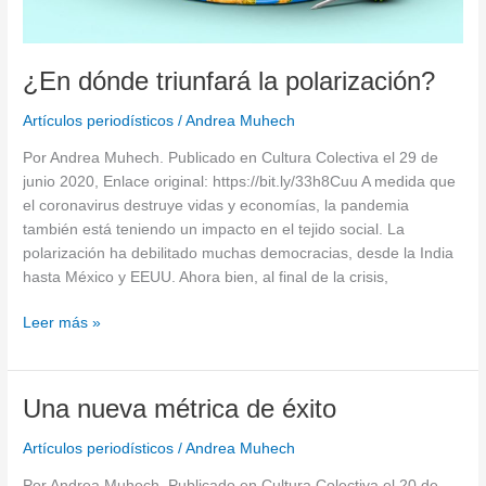
¿En dónde triunfará la polarización?
Artículos periodísticos
/
Andrea Muhech
Por Andrea Muhech. Publicado en Cultura Colectiva el 29 de
junio 2020, Enlace original: https://bit.ly/33h8Cuu A medida que
el coronavirus destruye vidas y economías, la pandemia
también está teniendo un impacto en el tejido social. La
polarización ha debilitado muchas democracias, desde la India
hasta México y EEUU. Ahora bien, al final de la crisis,
Leer más »
Una
Una nueva métrica de éxito
nueva
Artículos periodísticos
/
Andrea Muhech
métrica
de
Por Andrea Muhech. Publicado en Cultura Colectiva el 20 de