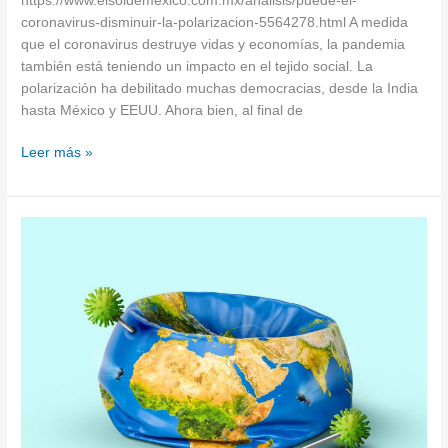
https://www.elsoldemexico.com.mx/analisis/puede-el-
coronavirus-disminuir-la-polarizacion-5564278.html A medida
que el coronavirus destruye vidas y economías, la pandemia
también está teniendo un impacto en el tejido social. La
polarización ha debilitado muchas democracias, desde la India
hasta México y EEUU. Ahora bien, al final de
Leer más »
¿En
dónde
triunfará
la
polarización?