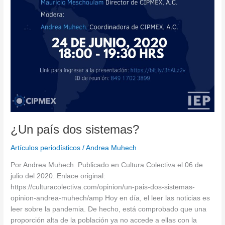
¿Un país dos sistemas?
Artículos periodísticos
/
Andrea Muhech
Por Andrea Muhech. Publicado en Cultura Colectiva el 06 de
julio del 2020. Enlace original:
https://culturacolectiva.com/opinion/un-pais-dos-sistemas-
opinion-andrea-muhech/amp Hoy en día, el leer las noticias es
leer sobre la pandemia. De hecho, está comprobado que una
proporción alta de la población ya no accede a ellas con la