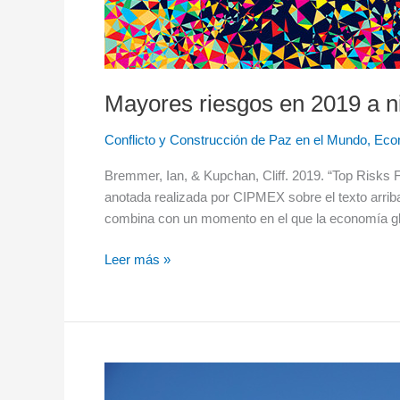
Mayores riesgos en 2019 a ni
Conflicto y Construcción de Paz en el Mundo
,
Eco
Bremmer, Ian, & Kupchan, Cliff. 2019. “Top Risks 
anotada realizada por CIPMEX sobre el texto arriba
combina con un momento en el que la economía gl
Leer más »
El
fuerte