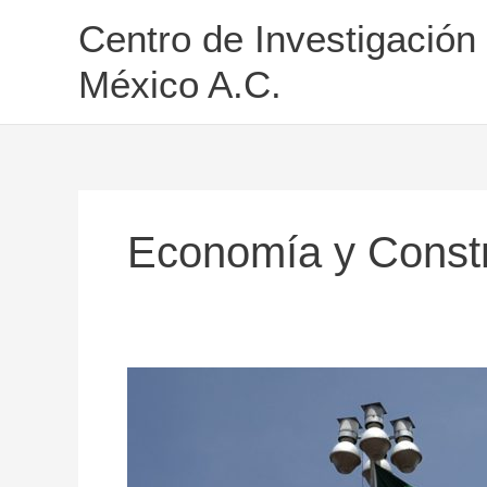
Ir
Centro de Investigación
al
contenido
México A.C.
Economía y Const
Índice
de
Paz
México
2018