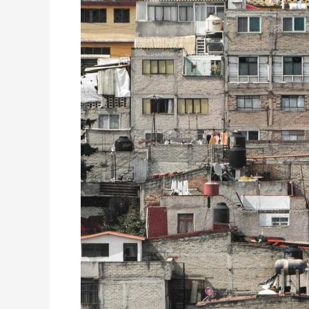
en
México
2018