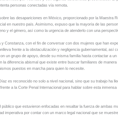
setenta personas conectadas vía remota.
obre las desapariciones en México, proporcionado por la Maestra Re
cial en nuestro país. Asimismo, expuso que la mayoría de las perso
eno y el género, así como la urgencia de atenderlo con una perspectiv
cía y Constanza, con el fin de conversar con dos mujeres que han ex
conlleva frente a la obstaculización y negligencia gubernamental, así
n un grupo de apoyo, desde su misma familia hasta contactar a un 
a diferencia abismal que existe entre buscar familiares de manera i
nismos puestos en marcha para quien lo necesite.
az es reconocido no solo a nivel nacional, sino que su trabajo ha ll
frente a la Corte Penal Internacional para hablar sobre esta inmensa
 público que estuvieron enfocadas en resaltar la fuerza de ambas mu
d imperativa por contar con un marco legal nacional que se muestre e