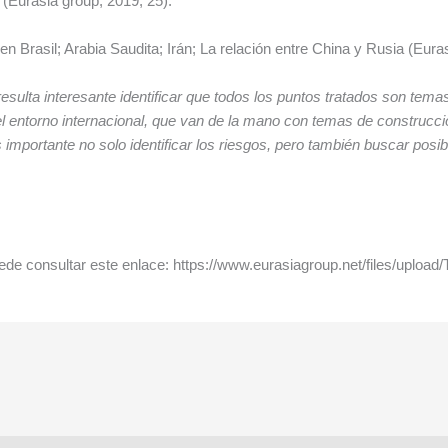
 (Eurasia group, 2019, 25).
n Brasil; Arabia Saudita; Irán; La relación entre China y Rusia (Eura
9 resulta interesante identificar que todos los puntos tratados son t
 entorno internacional, que van de la mano con temas de construcció
es importante no solo identificar los riesgos, pero también buscar po
, puede consultar este enlace: https://www.eurasiagroup.net/files/uplo