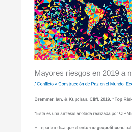
Mayores riesgos en 2019 a ni
/
Conflicto y Construcción de Paz en el Mundo
,
Ec
Bremmer, Ian, & Kupchan, Cliff. 2019. “Top Ris
*Esta es una síntesis anotada realizada por CIPMEX
El reporte indica que el
entorno geopolítico
actual