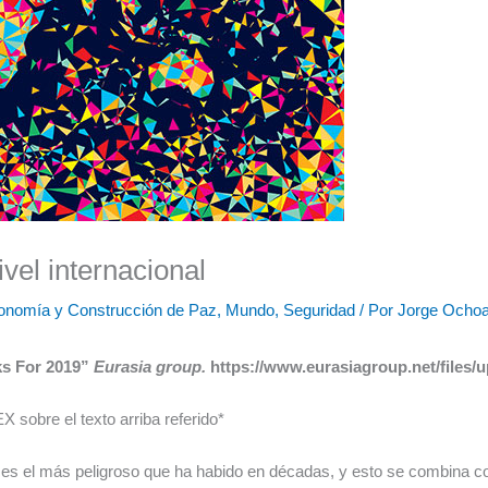
vel internacional
onomía y Construcción de Paz
,
Mundo
,
Seguridad
/ Por
Jorge Ocho
ks For 2019”
Eurasia group.
https://www.eurasiagroup.net/files
 sobre el texto arriba referido*
 es el más peligroso que ha habido en décadas, y esto se combina c