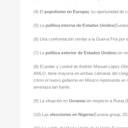
(4) El
populismo en Europa
y su oportunidad de c
(5) La
política interna de Estados Unidos
(Eurasi
(6) Una confrontación similar a la Guerra Fría por e
(7) La
política exterior de Estados Unidos
con re
(8) El poder y control de Andrés Manuel López O
AMLO, tiene mayoría en ambas cámaras del congreso
cómo el nuevo gobierno en México representa un ri
amenaza tan fuerte.
(9) La situación en
Ucrania
con respecto a Rusia (
(10) Las
elecciones en Nigeria
(Eurasia group, 20