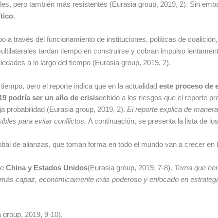
les, pero también más resistentes (Eurasia group, 2019, 2). Sin emb
tico.
a través del funcionamiento de instituciones, políticas de coalición, 
s multilaterales tardan tiempo en construirse y cobran impulso lentame
iedades a lo largo del tiempo (Eurasia group, 2019, 2).
tiempo, pero el reporte indica que en la actualidad
este proceso de 
19 podría ser un año de crisis
debido a los riesgos que el reporte p
 probabilidad (Eurasia group, 2019, 2).
El reporte explica de manera 
ibles para evitar conflictos.
A continuación, se presenta la lista de lo
bal de alianzas, que toman forma en todo el mundo van a crecer en l
re
China y Estados Unidos
(Eurasia group, 2019, 7-8).
Tema que hem
más capaz, económicamente más poderoso y enfocado en estrategias 
 group, 2019, 9-10).