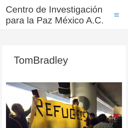
Ir
Centro de Investigación
al
contenido
para la Paz México A.C.
TomBradley
El
miedo
no
nos
definirá