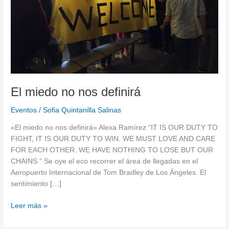
El miedo no nos definirá
Eventos
/
Sofia Quintanilla Salinas
«El miedo no nos definirá» Alexa Ramírez “IT IS OUR DUTY TO
FIGHT, IT IS OUR DUTY TO WIN. WE MUST LOVE AND CARE
FOR EACH OTHER. WE HAVE NOTHING TO LOSE BUT OUR
CHAINS.” Se oye el eco recorrer el área de llegadas en el
Aeropuerto Internacional de Tom Bradley de Los Ángeles. El
sentimiento […]
Leer más »