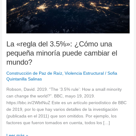
minoría
puede
cambiar
el
mundo?
La «regla del 3.5%»: ¿Cómo una
pequeña minoría puede cambiar el
mundo?
Construcción de Paz de Raíz
,
Violencia Estructural
/
Sofia
Quintanilla Salinas
Robson, David. 2019. “The ‘3.5% rule’: How a small minority
can change the world?”. BBC, mayo 19, 2019.
https://bbc.in/2WbtNuZ Este es un artículo periodístico de BBC
de 2019, por lo que hay varios detalles de la investigación
(publicada en el 2011) que son omitidos. Por ejemplo, los
factores que fueron tomados en cuenta, todos los […]
Leer más »