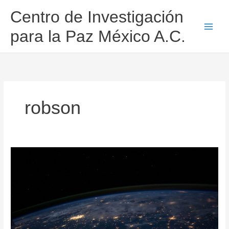
Ir
Centro de Investigación
al
contenido
para la Paz México A.C.
robson
La
«regla
del
3.5%»:
¿Cómo
una
pequeña