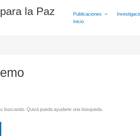
 para la Paz
Publicaciones
Investigaci
Inicio
 demo
ás buscando. Quizá pueda ayudarte una búsqueda.