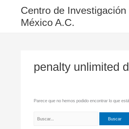
Ir
Buscar
Centro de Investigación
al
por:
contenido
México A.C.
penalty unlimited
Parece que no hemos podido encontrar lo que est