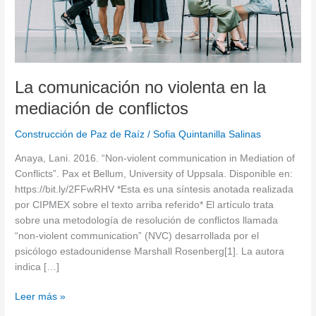
de
conflictos
La comunicación no violenta en la
mediación de conflictos
Construcción de Paz de Raíz
/
Sofia Quintanilla Salinas
Anaya, Lani. 2016. “Non-violent communication in Mediation of
Conflicts”. Pax et Bellum, University of Uppsala. Disponible en:
https://bit.ly/2FFwRHV *Esta es una síntesis anotada realizada
por CIPMEX sobre el texto arriba referido* El artículo trata
sobre una metodología de resolución de conflictos llamada
“non-violent communication” (NVC) desarrollada por el
psicólogo estadounidense Marshall Rosenberg[1]. La autora
indica […]
Leer más »