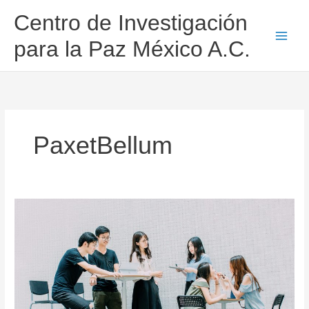
Ir
Centro de Investigación
al
contenido
para la Paz México A.C.
PaxetBellum
La
comunicación
no
violenta
en
la
mediación