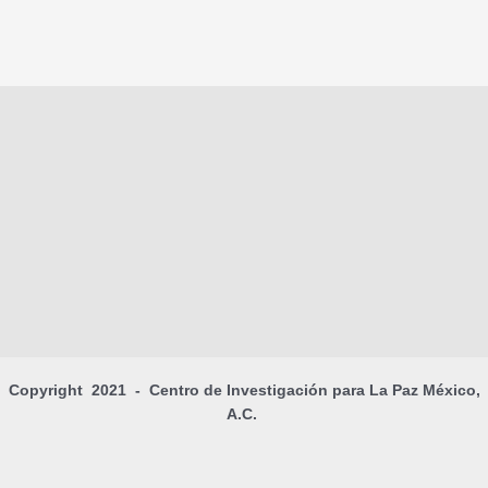
Copyright 2021 - Centro de Investigación para La Paz México,
A.C.