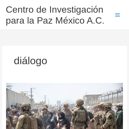
Ir
Centro de Investigación
al
contenido
para la Paz México A.C.
diálogo
Dialogar
con
el
enemigo:
el
arma
de