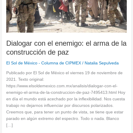
la
construcción
de
paz
Dialogar con el enemigo: el arma de la
construcción de paz
El Sol de México - Columna de CIPMEX
/
Natalia Sepulveda
Publicado por El Sol de México el viernes 19 de noviembre de
2021. Texto original:
https://www.elsoldemexico.com.mx/analisis/dialogar-con-el-
enemigo-el-arma-de-la-construccion-de-paz-7495413.html Hoy
en día el mundo está acechado por la inflexibilidad. Nos cuesta
trabajo no dejarnos influenciar por discursos polarizados.
Creemos que, para tener un punto de vista, se tiene que estar
parado en algún extremo del espectro. Todo o nada. Blanco
[…]