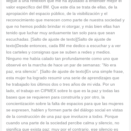
llegué a una reflexión que me ha ayudado a entender mejor el
valor específico del 8M. Que este día se trata de ellas, de la
apropiación del espacio público, de la visibilización y el
reconocimiento que merecen como parte de nuestra sociedad y
que no hemos podido brindar ni otorgar, y más bien ellas han
tenido que luchar muy arduamente tan solo para que sean
escuchadas. [Salto de ajuste de texto][Salto de ajuste de
texto]Desde entonces, cada 8M me dedico a escuchar y a ver
los carteles y consignas que se suben a redes y medios.
Ninguno me había calado tan profundamente como uno que
observé en la marcha de hace un par de semanas: “No era
paz, era silencio”. [Salto de ajuste de texto]En una simple frase,
esta mujer ha logrado resumir una serie de aprendizajes que
he trabajado los últimos dos o tres años de mi vida. Por un
lado, el trabajo en CIPMEX sobre lo que es la paz y todas las
bases que se requieren para construirla y por otro, la
concientización sobre la falta de espacios para que las mujeres
se expresen, hablen y formen parte del diálogo social en vistas
de la construcción de una paz que involucre a todxs. Porque
cuando una parte de la sociedad percibe calma y silencio, no
significa que exista paz; muy por el contrario, ese silencio es