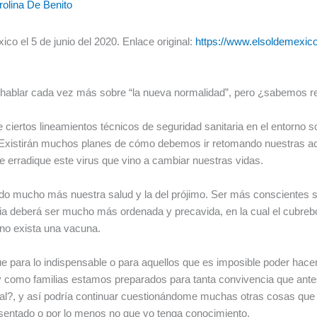
rolina De Benito
co el 5 de junio del 2020. Enlace original:
https://www.elsoldemexic
hablar cada vez más sobre “la nueva normalidad”, pero ¿sabemos rea
 ciertos lineamientos técnicos de seguridad sanitaria en el entorno s
 Existirán muchos planes de cómo debemos ir retomando nuestras ac
 erradique este virus que vino a cambiar nuestras vidas.
o mucho más nuestra salud y la del prójimo. Ser más conscientes s
ia deberá ser mucho más ordenada y precavida, en la cual el cubreboca
e no exista una vacuna.
e para lo indispensable o para aquellos que es imposible poder hace
 y como familias estamos preparados para tanta convivencia que an
ial?, y así podría continuar cuestionándome muchas otras cosas que
sentado o por lo menos no que yo tenga conocimiento.