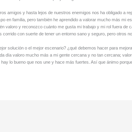
tros amigos y hasta lejos de nuestros enemigos nos ha obligado a rep
mpo en familia, pero también he aprendido a valorar mucho más mi es
n valoro y reconozco cuánto me gusta mi trabajo y mi rol fuera de c
 corrido con suerte de tener un entorno sano y seguro, pero otros 
mejor solución o el mejor escenario? ¿qué debemos hacer para mejora
ada día valoro mucho más a mi gente cercana y no tan cercana; valor
e hay lo bueno que nos une y hace más fuertes. Así que ánimo porq