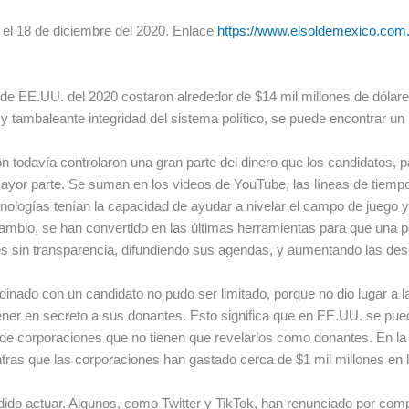
 el 18 de diciembre del 2020. Enlace
https://www.elsoldemexico.com.
 de EE.UU. del 2020 costaron alrededor de $14 mil millones de dólar
l y tambaleante integridad del sistema político, se puede encontrar un 
ón todavía controlaron una gran parte del dinero que los candidatos, 
 mayor parte. Se suman en los videos de YouTube, las líneas de tie
nologías tenían la capacidad de ayudar a nivelar el campo de juego
n cambio, se han convertido en las últimas herramientas para que un
ales sin transparencia, difundiendo sus agendas, y aumentando las d
dinado con un candidato no pudo ser limitado, porque no dio lugar a l
ner en secreto a sus donantes. Esto significa que en EE.UU. se pued
s de corporaciones que no tienen que revelarlos como donantes. En l
tras que las corporaciones han gastado cerca de $1 mil millones en l
cidido actuar. Algunos, como Twitter y TikTok, han renunciado por comp