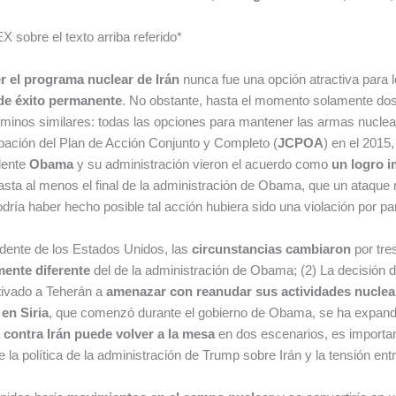
 sobre el texto arriba referido*
r el programa nuclear de Irán
nunca fue una opción atractiva para 
 de éxito permanente
. No obstante, hasta el momento solamente dos 
minos similares: todas las opciones para mantener las armas nuclear
robación del Plan de Acción Conjunto y Completo (
JCPOA
) en el 2015,
idente
Obama
y su administración vieron el acuerdo como
un logro i
ta al menos el final de la administración de Obama, que un ataque mi
ría haber hecho posible tal acción hubiera sido una violación por par
idente de los Estados Unidos, las
circunstancias cambiaron
por tre
mente diferente
del de la administración de Obama; (2) La decisión
tivado a Teherán a
amenazar con reanudar sus actividades nucle
 en Siria
, que comenzó durante el gobierno de Obama, se ha expandi
r contra Irán puede volver a la mesa
en dos escenarios, es importan
 política de la administración de Trump sobre Irán y la tensión entre 