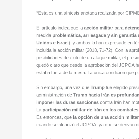
*Esta es una síntesis anotada realizada por CIPMEX
El artículo indica que la
acción militar
para
detene
medida
problemática, arriesgada y sin garantía
Unidos e Israel
), y ambos lo han expresado en tér
incluida la acción militar (2018, 71-72). Con la ap
posibilidades de éxito de un ataque militar, el pres
quedó claro que desde la aprobación del JCPOA has
estaba fuera de la mesa. La única condición que pod
Sin embargo, una vez que
Trump
fue elegido pres
administración de
Trump hacia Irán es profunda
imponer las duras sanciones
contra Irán han mo
La
participación militar de Irán en los combates
Es entonces, que
la opción de una acción milita
cuando se alcanzó el JCPOA, ya que se derivan de la