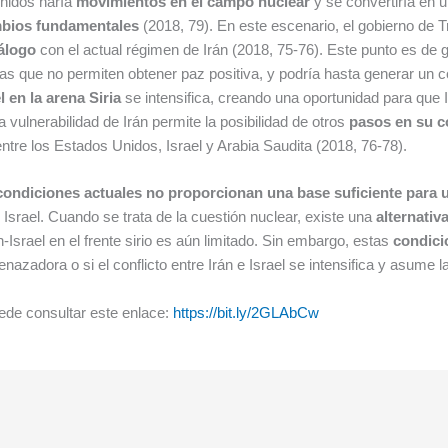
Unidos haría
movimientos en el campo nuclear
y se convertiría en 
bios fundamentales
(2018, 79). En este escenario, el gobierno de 
iálogo
con el actual régimen de Irán (2018, 75-76). Este punto es de 
as que no permiten obtener paz positiva, y podría hasta generar un c
l en la arena Siria
se intensifica, creando una oportunidad para que I
 vulnerabilidad de Irán permite la posibilidad de otros
pasos en su c
ntre los Estados Unidos, Israel y Arabia Saudita (2018, 76-78).
condiciones actuales no proporcionan una base suficiente para
Israel. Cuando se trata de la cuestión nuclear, existe una
alternativ
-Israel en el frente sirio es aún limitado. Sin embargo, estas
condici
nazadora o si el conflicto entre Irán e Israel se intensifica y asume 
puede consultar este enlace:
https://bit.ly/2GLAbCw