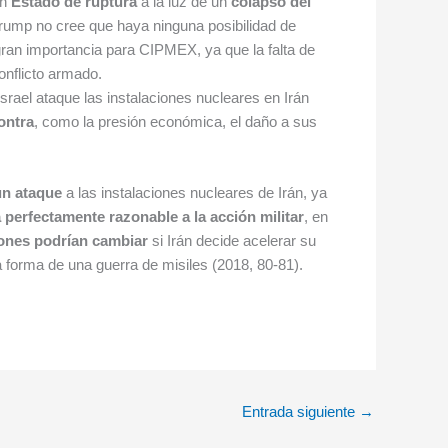
un
Estado de ruptura
a la luz de un
colapso del
Trump no cree que haya ninguna posibilidad de
gran importancia para CIPMEX, ya que la falta de
onflicto armado.
srael ataque las instalaciones nucleares en Irán
ontra
, como la presión económica, el daño a sus
 un ataque
a las instalaciones nucleares de Irán, ya
a perfectamente razonable a la acción militar
, en
ones podrían cambiar
si Irán decide acelerar su
la forma de una guerra de misiles (2018, 80-81).
Entrada siguiente
→