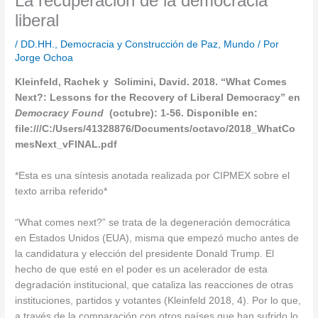
La recuperación de la democracia
liberal
/
DD.HH., Democracia y Construcción de Paz
,
Mundo
/ Por
Jorge Ochoa
Kleinfeld, Rachek y Solimini, David. 2018. “What Comes
Next?: Lessons for the Recovery of Liberal Democracy” en
Democracy Found
(octubre): 1-56. Disponible en:
file:///C:/Users/41328876/Documents/octavo/2018_WhatCo
mesNext_vFINAL.pdf
*Esta es una síntesis anotada realizada por CIPMEX sobre el
texto arriba referido*
“What comes next?” se trata de la degeneración democrática
en Estados Unidos (EUA), misma que empezó mucho antes de
la candidatura y elección del presidente Donald Trump. El
hecho de que esté en el poder es un acelerador de esta
degradación institucional, que cataliza las reacciones de otras
instituciones, partidos y votantes (Kleinfeld 2018, 4). Por lo que,
a través de la comparación con otros países que han sufrido lo