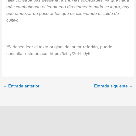
falta construir paz desde la raíz en las sociedades, ya que nada
más combatiendo el fenómeno directamente nada se logra, hay
que empezar un paso antes que es eliminando el caldo de
cultivo.
*Si desea leer el texto original del autor referido, puede
consultar este enlace: https://bit.ly/2uHT0y6
←
Entrada anterior
Entrada siguiente
→