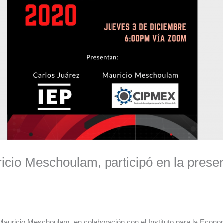
cio Meschoulam, participó en la presen
auricio Meschoulam, en colaboración con el Instituto para la Econom