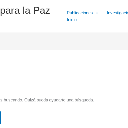
 para la Paz
Publicaciones
Investigaci
Inicio
ás buscando. Quizá pueda ayudarte una búsqueda.