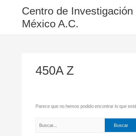
Ir
Buscar
Centro de Investigación
al
por:
contenido
México A.C.
450A Z
Parece que no hemos podido encontrar lo que est