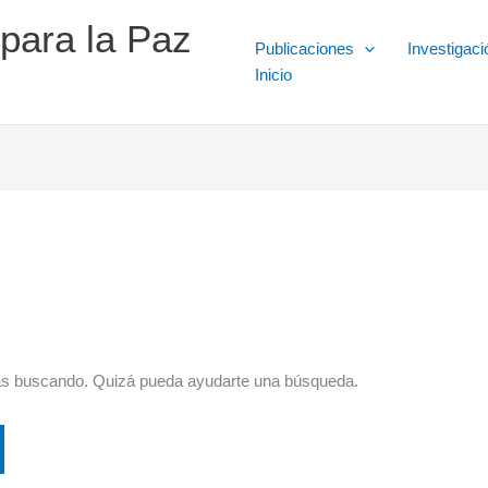
 para la Paz
Publicaciones
Investigaci
Inicio
ás buscando. Quizá pueda ayudarte una búsqueda.