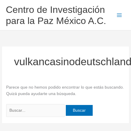
Ir
Buscar
Centro de Investigación
al
por:
contenido
para la Paz México A.C.
vulkancasinodeutschlan
Parece que no hemos podido encontrar lo que estás buscando.
Quizá pueda ayudarte una búsqueda.