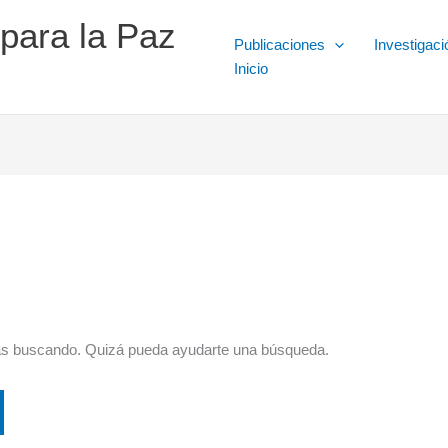
 para la Paz
Publicaciones
Investigaci
Inicio
ás buscando. Quizá pueda ayudarte una búsqueda.