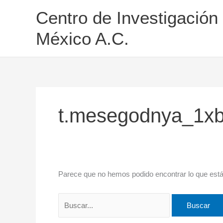
Ir
Buscar
Centro de Investigación
al
por:
contenido
México A.C.
t.mesegodnya_1xb
Parece que no hemos podido encontrar lo que est