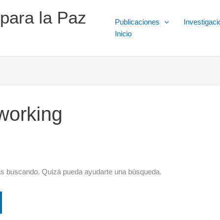
 para la Paz
Publicaciones
Investigaci
Inicio
working
ás buscando. Quizá pueda ayudarte una búsqueda.