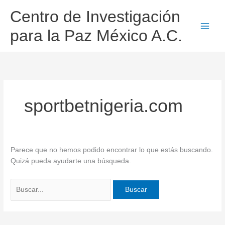
Ir
Buscar
Centro de Investigación
al
por:
contenido
para la Paz México A.C.
sportbetnigeria.com
Parece que no hemos podido encontrar lo que estás buscando.
Quizá pueda ayudarte una búsqueda.