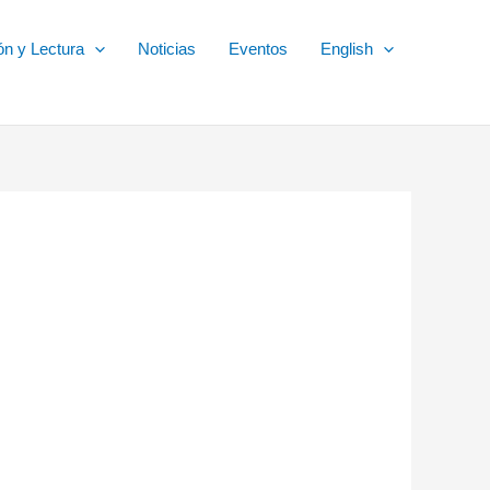
ón y Lectura
Noticias
Eventos
English