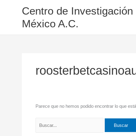
Ir
Buscar
Centro de Investigación
al
por:
contenido
México A.C.
roosterbetcasinoau
Parece que no hemos podido encontrar lo que est