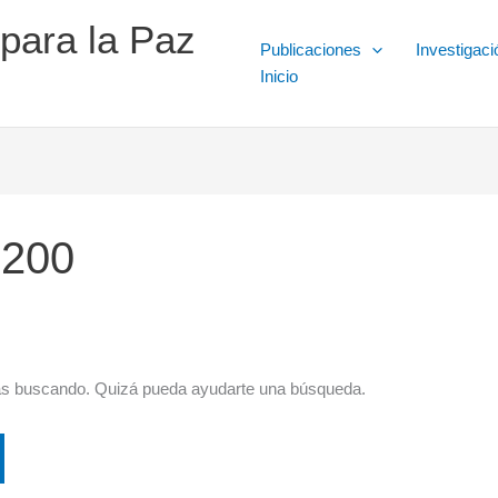
 para la Paz
Publicaciones
Investigaci
Inicio
1200
ás buscando. Quizá pueda ayudarte una búsqueda.