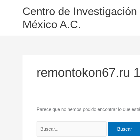
Ir
Buscar
Centro de Investigación
al
por:
contenido
México A.C.
remontokon67.ru 
Parece que no hemos podido encontrar lo que est