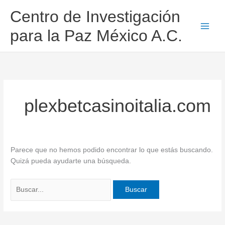
Ir
Buscar
Centro de Investigación
al
por:
contenido
para la Paz México A.C.
plexbetcasinoitalia.com
Parece que no hemos podido encontrar lo que estás buscando.
Quizá pueda ayudarte una búsqueda.