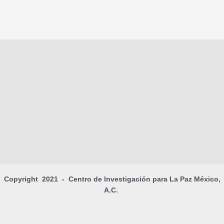
Copyright 2021 - Centro de Investigación para La Paz México,
A.C.