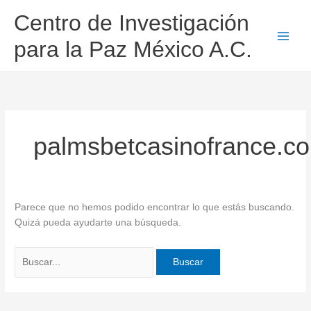
Ir
Buscar
Centro de Investigación
al
por:
contenido
para la Paz México A.C.
palmsbetcasinofrance.c
Parece que no hemos podido encontrar lo que estás buscando.
Quizá pueda ayudarte una búsqueda.