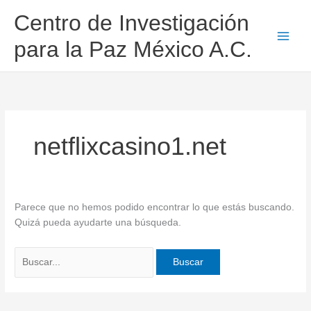
Ir
Buscar
Centro de Investigación
al
por:
contenido
para la Paz México A.C.
netflixcasino1.net
Parece que no hemos podido encontrar lo que estás buscando.
Quizá pueda ayudarte una búsqueda.