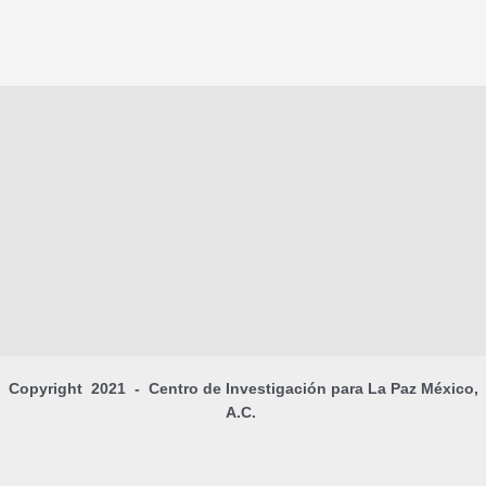
Copyright 2021 - Centro de Investigación para La Paz México,
A.C.