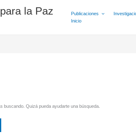
 para la Paz
Publicaciones
Investigaci
Inicio
ás buscando. Quizá pueda ayudarte una búsqueda.