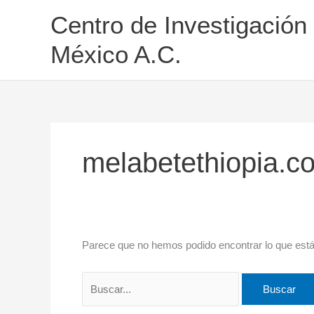
Ir
Buscar
Centro de Investigación
al
por:
contenido
México A.C.
melabetethiopia.c
Parece que no hemos podido encontrar lo que est