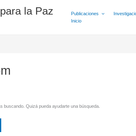
 para la Paz
Publicaciones
Investigaci
Inicio
om
ás buscando. Quizá pueda ayudarte una búsqueda.