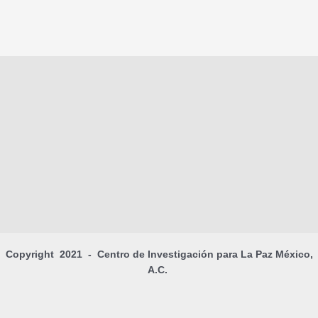
Copyright 2021 - Centro de Investigación para La Paz México,
A.C.