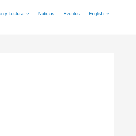
ón y Lectura
Noticias
Eventos
English