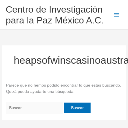
Ir
Buscar
Centro de Investigación
al
por:
contenido
para la Paz México A.C.
heapsofwinscasinoaustra
Parece que no hemos podido encontrar lo que estás buscando.
Quizá pueda ayudarte una búsqueda.