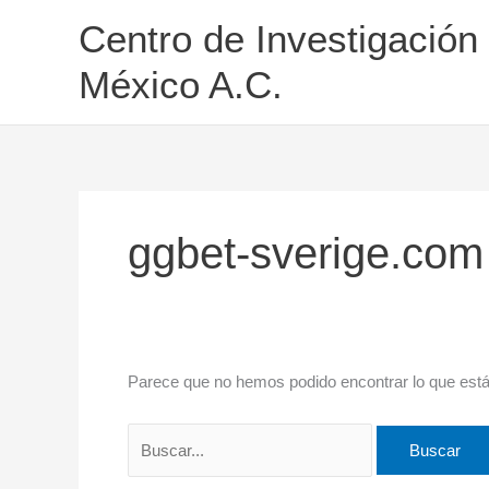
Ir
Buscar
Centro de Investigación
al
por:
contenido
México A.C.
ggbet-sverige.com
Parece que no hemos podido encontrar lo que est