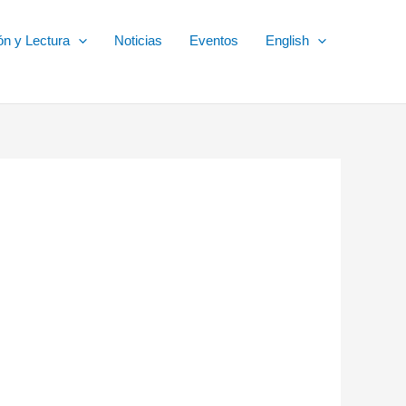
ón y Lectura
Noticias
Eventos
English