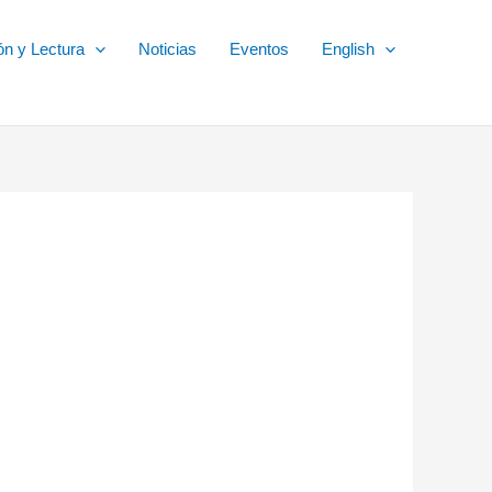
ón y Lectura
Noticias
Eventos
English