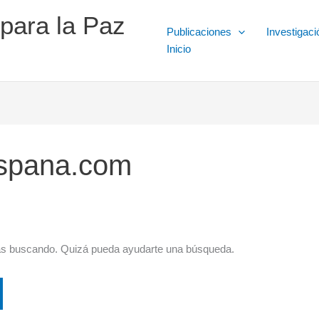
 para la Paz
Publicaciones
Investigaci
Inicio
espana.com
ás buscando. Quizá pueda ayudarte una búsqueda.