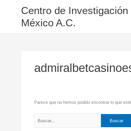
Ir
Buscar
Centro de Investigación
al
por:
contenido
México A.C.
admiralbetcasino
Parece que no hemos podido encontrar lo que est