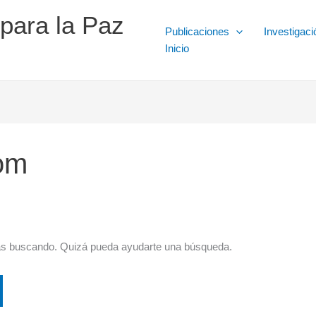
 para la Paz
Publicaciones
Investigaci
Inicio
om
ás buscando. Quizá pueda ayudarte una búsqueda.