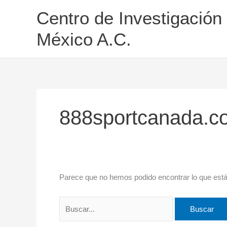
Ir
Buscar
Centro de Investigación
al
por:
contenido
México A.C.
888sportcanada.c
Parece que no hemos podido encontrar lo que est