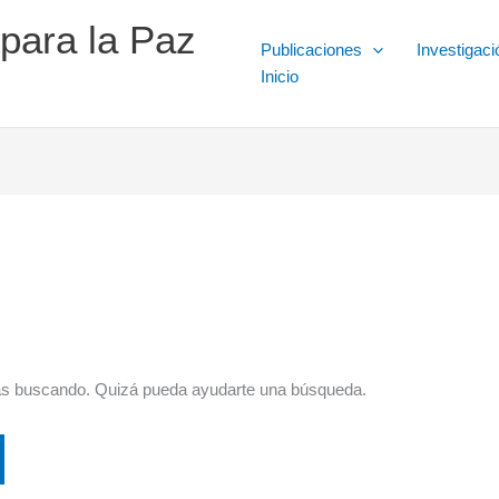
 para la Paz
Publicaciones
Investigaci
Inicio
ás buscando. Quizá pueda ayudarte una búsqueda.