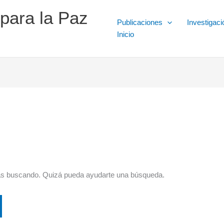
 para la Paz
Publicaciones
Investigaci
Inicio
ás buscando. Quizá pueda ayudarte una búsqueda.