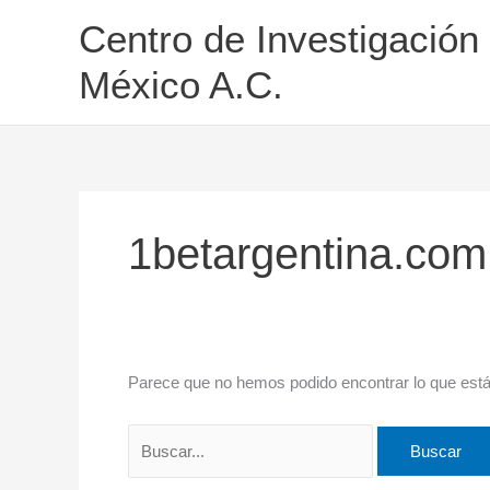
Ir
Buscar
Centro de Investigación
al
por:
contenido
México A.C.
1betargentina.com
Parece que no hemos podido encontrar lo que est